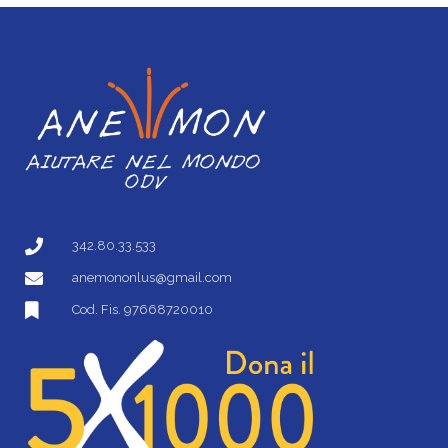
342.80.33.533
anemononlus@gmail.com
Cod. Fis. 97668720010